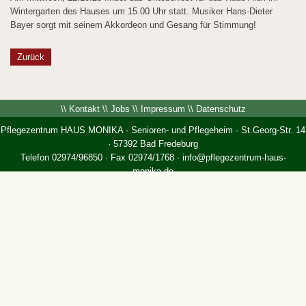
Wintergarten des Hauses um 15.00 Uhr statt. Musiker Hans-Dieter
Bayer sorgt mit seinem Akkordeon und Gesang für Stimmung!
Zurück
\\
Kontakt
\\
Jobs
\\
Impressum
\\
Datenschutz
Pflegezentrum HAUS MONIKA · Senioren- und Pflegeheim · St.Georg-Str. 14
· 57392 Bad Fredeburg
Telefon 02974/96850 · Fax 02974/1768 ·
info@pflegezentrum-haus-
monika.de