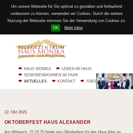
Um unsere Webseite für Sie optimal zu gestalten und fortlaufend
verbessern zu können, verwenden wir Cookies. Durch die weitere
Nutzung der Webseite stimmen Sie der Verwendung von Cookies zu.
OK
Mehr Infos
Navigation
HAUS MONIKA
LEBEN IM HAUS
überspringen
SENIORENWOHNEN IM PARK
AKTUELLES
KONTAKT
JOBS
22.
Okt
2025
OKTOBERFEST HAUS ALEXANDER
Am Mittwoch, 22.10.25 findet das Oktoberfest für das Haus Alex im