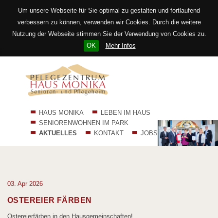
Um unsere Webseite für Sie optimal zu gestalten und fortlaufend
verbessern zu können, verwenden wir Cookies. Durch die weitere
Nutzung der Webseite stimmen Sie der Verwendung von Cookies zu.
OK
Mehr Infos
Navigation
HAUS MONIKA
LEBEN IM HAUS
überspringen
SENIORENWOHNEN IM PARK
AKTUELLES
KONTAKT
JOBS
03.
Apr
2026
OSTEREIER FÄRBEN
Ostereierfärben in den Hausgemeinschaften!