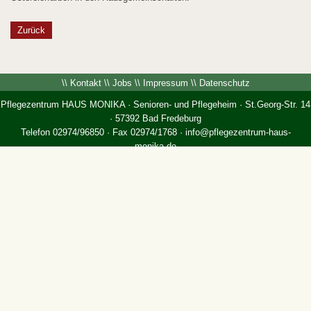
Zurück
\\
Kontakt
\\
Jobs
\\
Impressum
\\
Datenschutz
Pflegezentrum HAUS MONIKA · Senioren- und Pflegeheim · St.Georg-Str. 14
· 57392 Bad Fredeburg
Telefon 02974/96850 · Fax 02974/1768 ·
info@pflegezentrum-haus-
monika.de