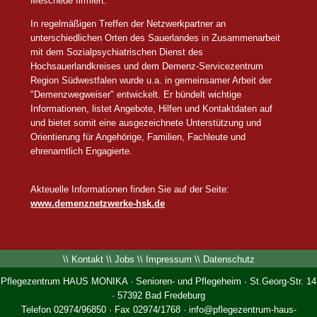
Meschede firmiert.
In regelmäßigen Treffen der Netzwerkpartner an
unterschiedlichen Orten des Sauerlandes in Zusammenarbeit
mit dem Sozialpsychiatrischen Dienst des
Hochsauerlandkreises und dem Demenz-Servicezentrum
Region Südwestfalen wurde u.a. in gemeinsamer Arbeit der
"Demenzwegweiser" entwickelt. Er bündelt wichtige
Informationen, listet Angebote, Hilfen und Kontaktdaten auf
und bietet somit eine ausgezeichnete Unterstützung und
Orientierung für Angehörige, Familien, Fachleute und
ehrenamtlich Engagierte.
Akteuelle Informationen finden Sie auf der Seite:
www.demenznetzwerke-hsk.de
\\
Kontakt
\\
Jobs
\\
Impressum
\\
Datenschutz
Pflegezentrum HAUS MONIKA · Senioren- und Pflegeheim · St.Georg-Str. 14
· 57392 Bad Fredeburg
Telefon 02974/96850 · Fax 02974/1768 ·
info@pflegezentrum-haus-