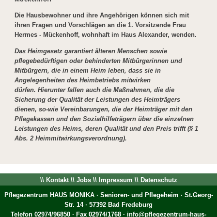
Die Hausbewohner und ihre Angehörigen können sich mit
ihren Fragen und Vorschlägen an die 1. Vorsitzende Frau
Hermes - Mückenhoff, wohnhaft im Haus Alexander, wenden.
Das Heimgesetz garantiert älteren Menschen sowie
pflegebedürftigen oder behinderten Mitbürgerinnen und
Mitbürgern, die in einem Heim leben, dass sie in
Angelegenheiten des Heimbetriebs mitwirken
dürfen. Hierunter fallen auch die Maßnahmen, die die
Sicherung der Qualität der Leistungen des Heimträgers
dienen, so-wie Vereinbarungen, die der Heimträger mit den
Pflegekassen und den Sozialhilfeträgern über die einzelnen
Leistungen des Heims, deren Qualität und den Preis trifft (§ 1
Abs. 2 Heimmitwirkungsverordnung).
\\
Kontakt
\\
Jobs
\\
Impressum
\\
Datenschutz
Pflegezentrum HAUS MONIKA · Senioren- und Pflegeheim · St.Georg-
Str. 14 · 57392 Bad Fredeburg
Telefon 02974/96850 · Fax 02974/1768 ·
info@pflegezentrum-haus-