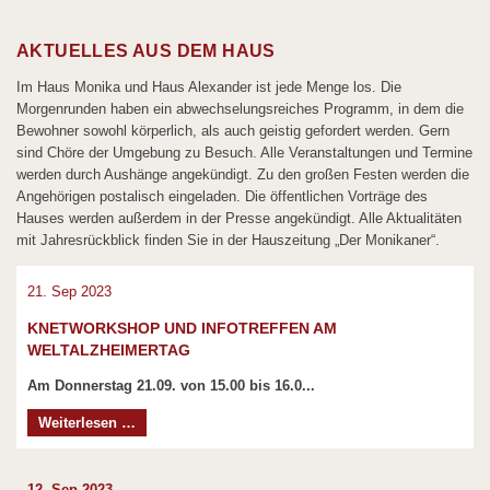
AKTUELLES AUS DEM HAUS
Im Haus Monika und Haus Alexander ist jede Menge los. Die
Morgenrunden haben ein abwechselungsreiches Programm, in dem die
Bewohner sowohl körperlich, als auch geistig gefordert werden. Gern
sind Chöre der Umgebung zu Besuch. Alle Veranstaltungen und Termine
werden durch Aushänge angekündigt. Zu den großen Festen werden die
Angehörigen postalisch eingeladen. Die öffentlichen Vorträge des
Hauses werden außerdem in der Presse angekündigt. Alle Aktualitäten
mit Jahresrückblick finden Sie in der Hauszeitung „Der Monikaner“.
21.
Sep
2023
KNETWORKSHOP UND INFOTREFFEN AM
WELTALZHEIMERTAG
Am Donnerstag 21.09. von 15.00 bis 16.0...
Knetworkshop
Weiterlesen …
und
Infotreffen
am
12.
Sep
2023