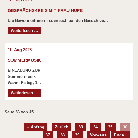
Weltalzheimertag
GESPRÄCHSKREIS MIT FRAU HUPE
Die BewohnerInnen freuen sich auf den Besuch vo...
Gesprächskreis
Weiterlesen …
mit
Frau
Hupe
11.
Aug
2023
SOMMERMUSIK
EINLADUNG ZUR
Sommermusik
Wann: Feitag, 1...
Sommermusik
Weiterlesen …
Seite 36 von 45
« Anfang
Zurück
33
34
35
36
37
38
39
Vorwärts
Ende »